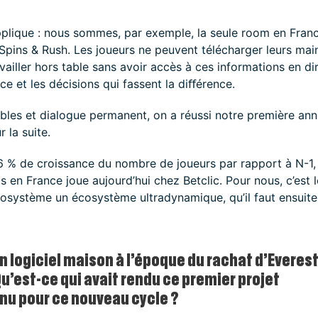
applique : nous sommes, par exemple, la seule room en Fran
 Spins & Rush. Les joueurs ne peuvent télécharger leurs mai
availler hors table sans avoir accès à ces informations en dir
ce et les décisions qui fassent la diﬀérence.
tables et dialogue permanent, on a réussi notre première an
 la suite.
 % de croissance du nombre de joueurs par rapport à N-1,
s en France joue aujourd’hui chez Betclic. Pour nous, c’est l
écosystème un écosystème ultradynamique, qu’il faut ensuite
un logiciel maison à l’époque du rachat d’Everest
u’est-ce qui avait rendu ce premier projet
nu pour ce nouveau cycle ?