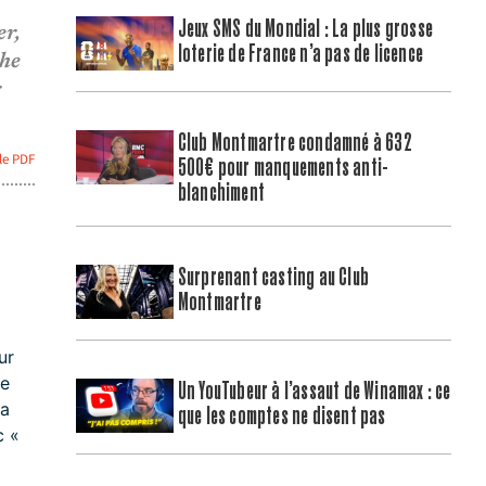
Jeux SMS du Mondial : La plus grosse
er,
loterie de France n’a pas de licence
che
r
Club Montmartre condamné à 632
le PDF
500€ pour manquements anti-
blanchiment
Surprenant casting au Club
Montmartre
ur
ne
Un YouTubeur à l’assaut de Winamax : ce
la
que les comptes ne disent pas
c «