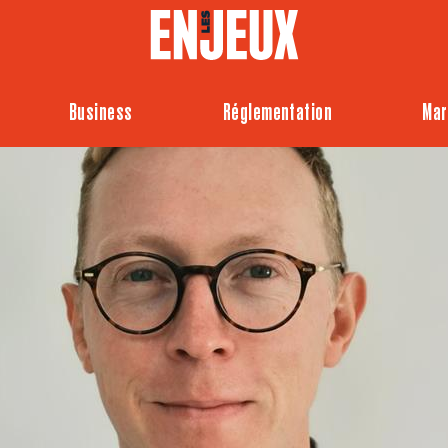
Business
Réglementation
Mar