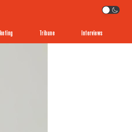
keting
Tribune
Interviews