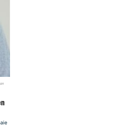
 an
en
saie