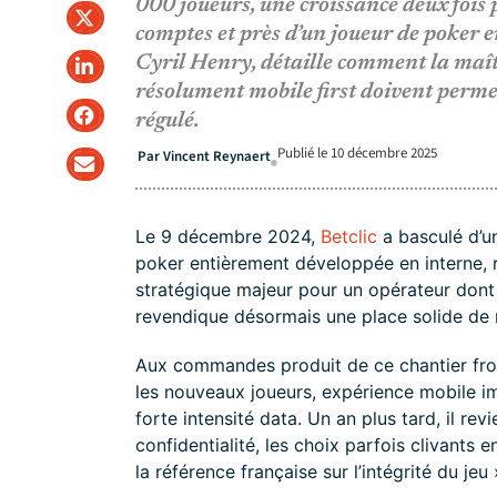
000 joueurs, une croissance deux fois 
comptes et près d’un joueur de poker e
Cyril Henry, détaille comment la maîtr
résolument mobile first doivent perme
régulé.
Publié le
10 décembre 2025
Par
Vincent Reynaert
Le 9 décembre 2024,
Betclic
a basculé d’un
poker entièrement développée en interne, r
stratégique majeur pour un opérateur dont 
revendique désormais une place solide de 
Aux commandes produit de ce chantier from s
les nouveaux joueurs, expérience mobile im
forte intensité data. Un an plus tard, il rev
confidentialité, les choix parfois clivants e
la référence française sur l’intégrité du je