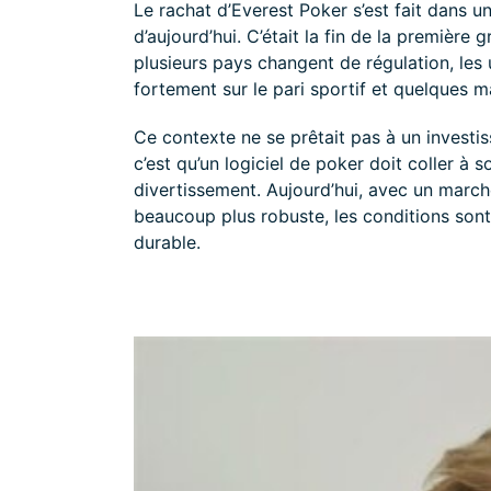
Le rachat d’Everest Poker s’est fait dans un
d’aujourd’hui. C’était la fin de la première
plusieurs pays changent de régulation, les 
fortement sur le pari sportif et quelques m
Ce contexte ne se prêtait pas à un investi
c’est qu’un logiciel de poker doit coller à
divertissement. Aujourd’hui, avec un marc
beaucoup plus robuste, les conditions sont
durable.