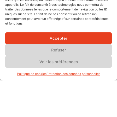
appareils. Le fait de consentir à ces technologies nous permettra de
RÉGLEMENTATION
traiter des données telles que le comportement de navigation ou les ID
uniques sur ce site. Le fait de ne pas consentir ou de retirer son
Clubs de jeux : le Conseil constitutionnel saisi, la
consentement peut avoir un effet négatif sur certaines caractéristiques
pérennisation suspendue à une décision
et fonctions.
Après l’adoption du budget 2026, des députés
contestent l’article 19 bis devant le Conseil
Accepter
constitutionnel. Le parcours ...
12 février 2026
Refuser
Voir les préférences
Politique de cookies
Protection des données personnelles