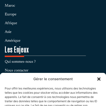
Maroc
Europe
Afrique
Asie
Amérique
Les Enjeux
Qui sommes-nous ?
Nous contacter
Gérer le consentement
Charte Éditoriale
Mentions légales
Pour offrir les meilleures expériences, nous utilisons des technologies
telles que les cookies pour stocker et/ou accéder aux informations des
Protection des données personnelles
appareils. Le fait de consentir à ces technologies nous permettra de
traiter des données telles que le comportement de navigation ou les ID
uniques sur ce site. Le fait de ne pas consentir ou de retirer son
Politique de cookies