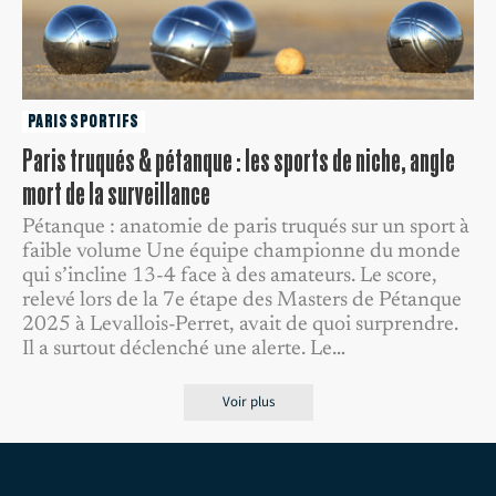
PARIS SPORTIFS
Paris truqués & pétanque : les sports de niche, angle
mort de la surveillance
Pétanque : anatomie de paris truqués sur un sport à
faible volume Une équipe championne du monde
qui s’incline 13-4 face à des amateurs. Le score,
relevé lors de la 7e étape des Masters de Pétanque
2025 à Levallois-Perret, avait de quoi surprendre.
Il a surtout déclenché une alerte. Le…
Voir plus