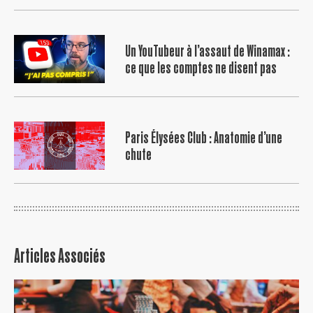
Un YouTubeur à l’assaut de Winamax :
ce que les comptes ne disent pas
Paris Élysées Club : Anatomie d’une
chute
Articles Associés