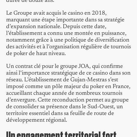
durée de douze ans.
Le Groupe avait acquis le casino en 2018,
marquant une étape importante dans sa stratégie
d’expansion nationale. Depuis cette date,
l’établissement a connu une montée en puissance,
notamment grâce à une politique de diversification
des activités et à l’organisation régulière de tournois
de poker de haut niveau.
Un contrat clé pour le groupe JOA, qui confirme
ainsi l’importance stratégique de ce casino dans son
réseau. L’établissement de Gujan-Mestras s’est
imposé comme un pôle majeur du poker en France,
accueillant chaque année de nombreux tournois
d’envergure. Cette reconduction permet au groupe
de consolider sa présence dans le Sud-Ouest, un
territoire essentiel dans sa feuille de route de
développement régional.
Un engagement territorial fort