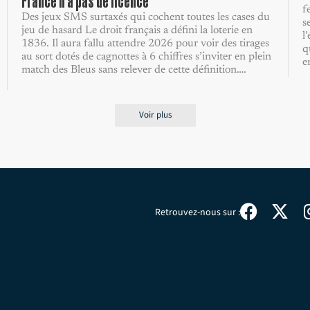
France n’a pas de licence
f
Des jeux SMS surtaxés qui cochent toutes les cases du
s
jeu de hasard Le droit français a défini la loterie en
l
1836. Il aura fallu attendre 2026 pour voir des tirages
q
au sort dotés de cagnottes à 6 chiffres s’inviter en plein
e
match des Bleus sans relever de cette définition….
Voir plus
Retrouvez-nous sur :