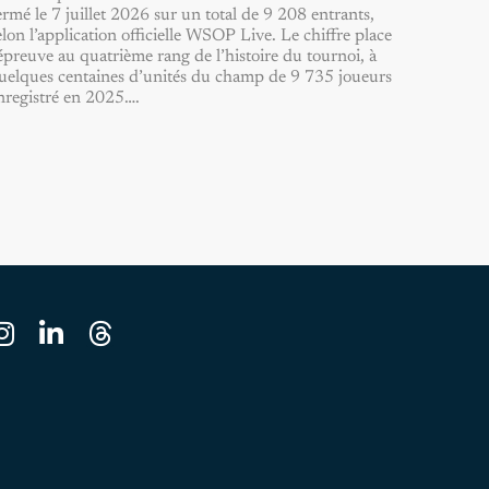
ermé le 7 juillet 2026 sur un total de 9 208 entrants,
elon l’application officielle WSOP Live. Le chiffre place
’épreuve au quatrième rang de l’histoire du tournoi, à
uelques centaines d’unités du champ de 9 735 joueurs
nregistré en 2025….