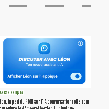
ARIS HIPPIQUES
éon, le pari du PMU sur l’IA conversationnelle pour
oursuivre la démocratisation du hippique