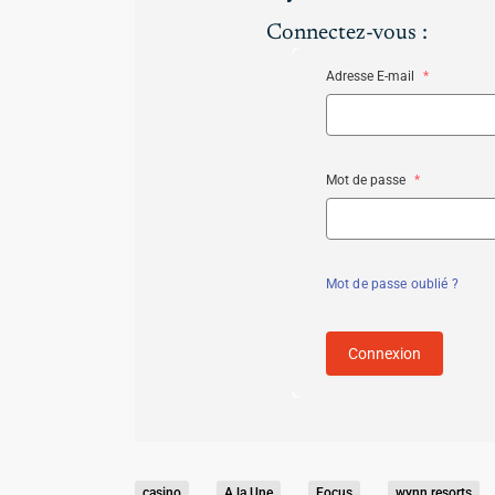
Connectez-vous :
Adresse E-mail
*
Mot de passe
*
Mot de passe oublié ?
Connexion
casino
A la Une
Focus
wynn resorts