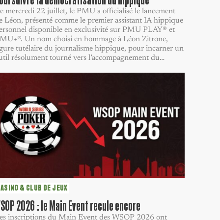
e mercredi 22 juillet, le PMU a officialisé le lancement
e Léon, présenté comme le premier assistant IA hippique
ersonnel disponible en exclusivité sur PMU PLAY® et
MU+®. Un nom choisi en hommage à Léon Zitrone,
igure tutélaire du journalisme hippique, pour incarner un
util résolument tourné vers l’accompagnement du…
ASINO & CLUB DE JEUX
SOP 2026 : le Main Event recule encore
es inscriptions du Main Event des WSOP 2026 ont