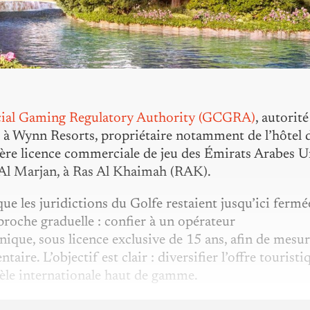
ial Gaming Regulatory Authority (GCGRA)
, autorité
yé à Wynn Resorts, propriétaire notamment de l’hôtel 
re licence commerciale de jeu des Émirats Arabes U
l d’Al Marjan, à Ras Al Khaimah (RAK).
ue les juridictions du Golfe restaient jusqu’ici fermé
pproche graduelle : confier à un opérateur
ique, sous licence exclusive de 15 ans, afin de mesur
ire. L’objectif est clair : diversifier l’offre touristi
èle internationale haut de gamme.