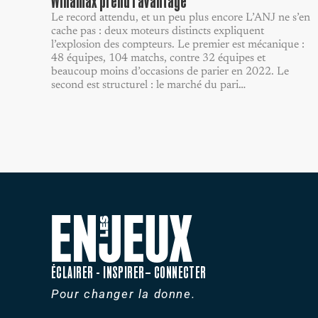
Winamax prend l’avantage
Le record attendu, et un peu plus encore L’ANJ ne s’en
cache pas : deux moteurs distincts expliquent
l’explosion des compteurs. Le premier est mécanique :
48 équipes, 104 matchs, contre 32 équipes et
beaucoup moins d’occasions de parier en 2022. Le
second est structurel : le marché du pari…
ÉCLAIRER - INSPIRER– CONNECTER
Pour changer la donne.