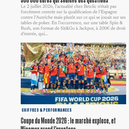
Le 2 juillet 2026, l’actualité chez Betclic n’était pas
forcément centrée sur la qualification de l’Espagne
contre l’Autriche mais plutôt sur ce qui se jouait sur ses
tables de poker. En l’occurrence, sur une table Spin &
Rush, son format de Sit&Go à Jackpot, à 200€ de droit
d’entrée, qui…
CHIFFRES & PERFORMANCES
Coupe du Monde 2026 : le marché explose, et