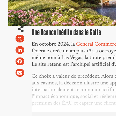
Une licence inédite dans le Golfe
En octobre 2024, la
General Commerc
fédérale créée un an plus tôt, a octro
même nom à Las Vegas, la toute premiè
Le site retenu est l’archipel artificie
Ce choix a valeur de précédent. Alors q
aux casinos, la décision illustre une a
internationalement reconnu un actif un
l’impact économique, social et réglementa
premium des ÉAU et capter une client