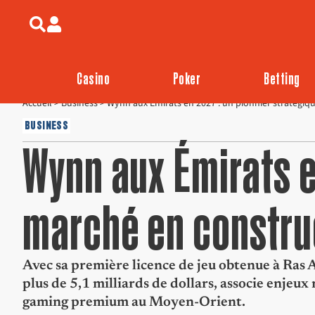
Casino
Poker
Betting
Accueil
>
Business
>
Wynn aux Émirats en 2027 : un pionnier stratégiq
BUSINESS
Wynn aux Émirats e
marché en constru
Avec sa première licence de jeu obtenue à Ras 
plus de 5,1 milliards de dollars, associe enjeu
gaming premium au Moyen-Orient.