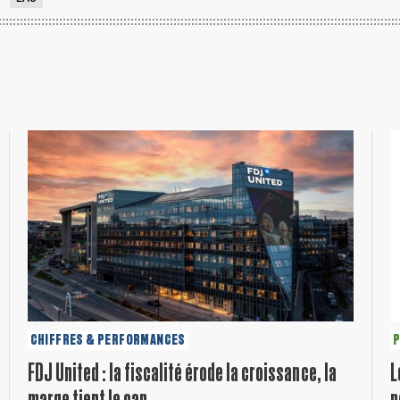
CHIFFRES & PERFORMANCES
P
FDJ United : la fiscalité érode la croissance, la
L
marge tient le cap
p