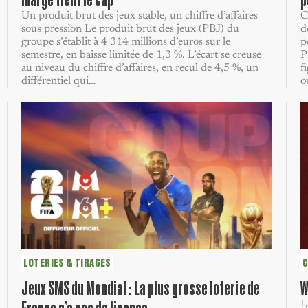
Un produit brut des jeux stable, un chiffre d’affaires
C
sous pression Le produit brut des jeux (PBJ) du
d
groupe s’établit à 4 314 millions d’euros sur le
p
semestre, en baisse limitée de 1,3 %. L’écart se creuse
P
au niveau du chiffre d’affaires, en recul de 4,5 %, un
f
différentiel qui…
o
LOTERIES & TIRAGES
C
Jeux SMS du Mondial : La plus grosse loterie de
W
L