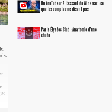
Un YouTubeur à l’assaut de Winamax : ce
que les comptes ne disent pas
Paris Élysées Club : Anatomie d’une
chute
du
nis.
es
er
que