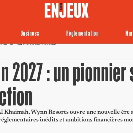
Business
Réglementation
Mar
ue sur un marché en construction
n 2027 : un pionnier 
ction
Al Khaimah, Wynn Resorts ouvre une nouvelle ère au
x réglementaires inédits et ambitions financières m