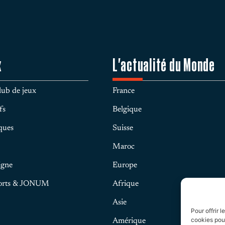
x
L'actualité du Monde
lub de jeux
France
fs
Belgique
ques
Suisse
Maroc
igne
Europe
ports & JONUM
Afrique
Asie
Pour offrir 
cookies pour
Amérique