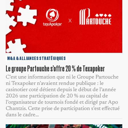
M&A & ALLIANCES STRATÉGIQUES
Le groupe Partouche s’offre 20 % de Texapoker
C’est une information que ni le Groupe Partouche
ni Texapoker n’avaient rendue publique : le
casinotier coté détient depuis le début de l’année
2026 une participation de 20 % au capital de
l’organisateur de tournois fondé et dirigé par Apo
Chantzis. Cette prise de participation s’est effectué
dans le cadre…