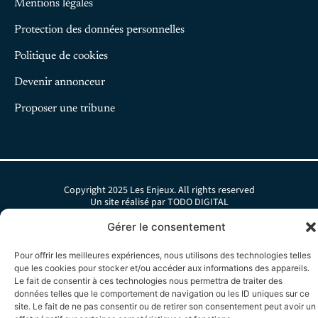
Mentions légales
Protection des données personnelles
Politique de cookies
Devenir annonceur
Proposer une tribune
Copyright 2025 Les Enjeux. All rights reserved
Un site réalisé par TODO DIGITAL
Gérer le consentement
Pour offrir les meilleures expériences, nous utilisons des technologies telles
que les cookies pour stocker et/ou accéder aux informations des appareils.
Le fait de consentir à ces technologies nous permettra de traiter des
données telles que le comportement de navigation ou les ID uniques sur ce
site. Le fait de ne pas consentir ou de retirer son consentement peut avoir un