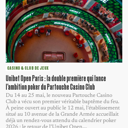
CASINO & CLUB DE JEUX
Unibet Open Paris : la double première qui lance
l’ambition poker du Partouche Casino Club
Du 14 au 25 mai, le nouveau Partouche Casino
Club a vécu son premier véritable baptême du feu.
À peine ouvert au public le 12 mai, l’établissement
situé au 10 avenue de la Grande Armée accueillait
déjà un rendez-vous attendu du calendrier poker
2026 : le retour de l’Unibet Open….