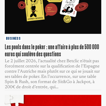
BUSINESS
Les pools dans le poker : une affaire à plus de 500 000
euros qui soulève des questions
Le 2 juillet 2026, l’actualité chez Betclic n’était pas
forcément centrée sur la qualification de l’Espagne
contre l’Autriche mais plutôt sur ce qui se jouait sur
ses tables de poker. En l’occurrence, sur une table
Spin & Rush, son format de Sit&Go à Jackpot, à
200€ de droit d’entrée, qui…