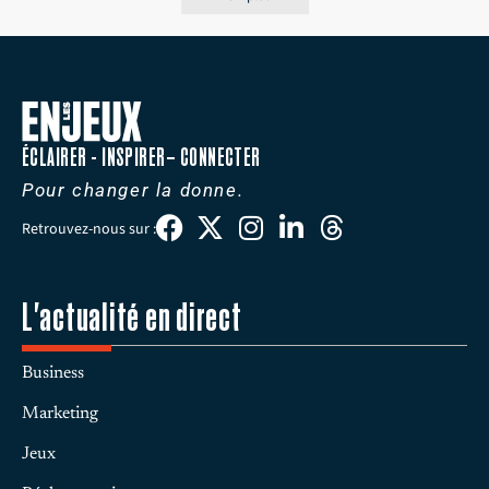
ÉCLAIRER - INSPIRER– CONNECTER
Pour changer la donne.
Retrouvez-nous sur :
L'actualité en direct
Business
Marketing
Jeux