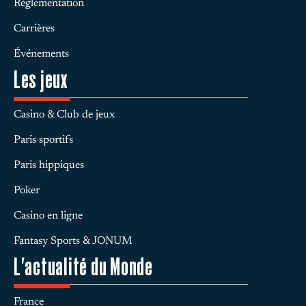
Réglementation
Carrières
Événements
Les jeux
Casino & Club de jeux
Paris sportifs
Paris hippiques
Poker
Casino en ligne
Fantasy Sports & JONUM
L'actualité du Monde
France