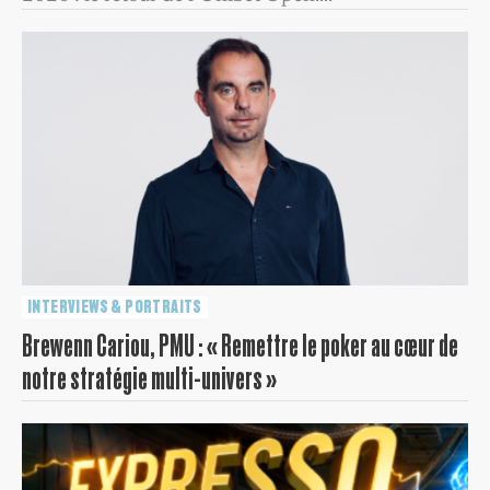
INTERVIEWS & PORTRAITS
Brewenn Cariou, PMU : « Remettre le poker au cœur de
notre stratégie multi-univers »