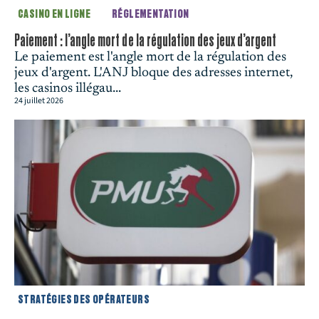
CASINO EN LIGNE
RÉGLEMENTATION
Paiement : l’angle mort de la régulation des jeux d’argent
Le paiement est l'angle mort de la régulation des
jeux d'argent. L'ANJ bloque des adresses internet,
les casinos illégau...
24 juillet 2026
STRATÉGIES DES OPÉRATEURS