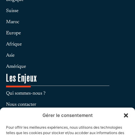
Suisse
Maroc
Europe
Afrique
Asie
Amérique
Les Enjeux
Qui sommes-nous ?
Nous contacter
Gérer le consentement
Charte Éditoriale
Mentions légales
Pour offrir les meilleures expériences, nous utilisons des technologies
telles que les cookies pour stocker et/ou accéder aux informations des