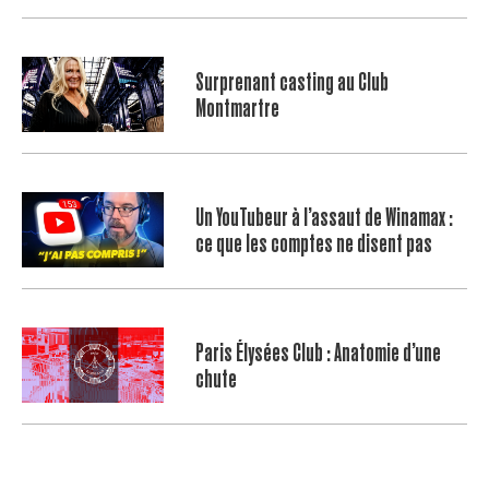
Surprenant casting au Club
Montmartre
Un YouTubeur à l’assaut de Winamax :
ce que les comptes ne disent pas
Paris Élysées Club : Anatomie d’une
chute