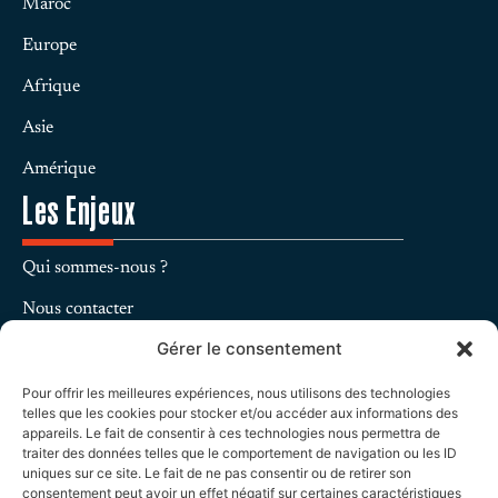
Maroc
Europe
Afrique
Asie
Amérique
Les Enjeux
Qui sommes-nous ?
Nous contacter
Gérer le consentement
Charte Éditoriale
Mentions légales
Pour offrir les meilleures expériences, nous utilisons des technologies
telles que les cookies pour stocker et/ou accéder aux informations des
Protection des données personnelles
appareils. Le fait de consentir à ces technologies nous permettra de
traiter des données telles que le comportement de navigation ou les ID
uniques sur ce site. Le fait de ne pas consentir ou de retirer son
Politique de cookies
consentement peut avoir un effet négatif sur certaines caractéristiques