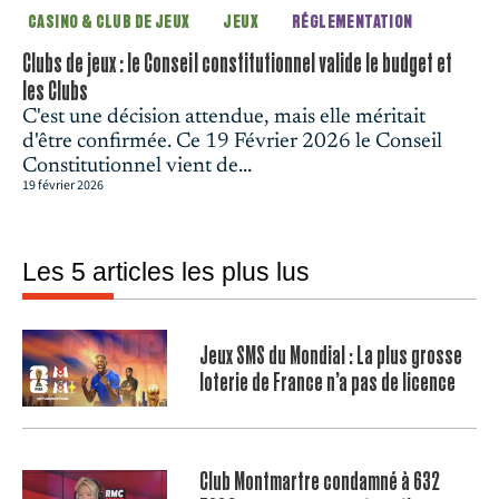
CASINO & CLUB DE JEUX
JEUX
RÉGLEMENTATION
Clubs de jeux : le Conseil constitutionnel valide le budget et
les Clubs
C'est une décision attendue, mais elle méritait
d'être confirmée. Ce 19 Février 2026 le Conseil
Constitutionnel vient de...
19 février 2026
Les 5 articles les plus lus
Jeux SMS du Mondial : La plus grosse
loterie de France n’a pas de licence
Club Montmartre condamné à 632