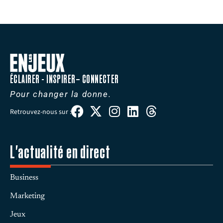
ÉCLAIRER - INSPIRER– CONNECTER
Pour changer la donne.
Retrouvez-nous sur :
L'actualité en direct
Business
Marketing
Jeux