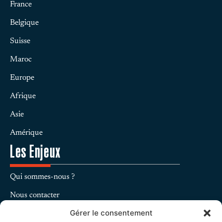
France
Belgique
Suisse
Maroc
Europe
Afrique
Asie
Amérique
Les Enjeux
Qui sommes-nous ?
Nous contacter
Gérer le consentement
Charte Éditoriale