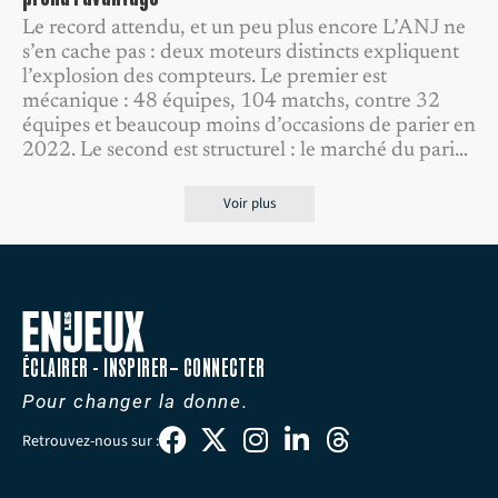
Le record attendu, et un peu plus encore L’ANJ ne
s’en cache pas : deux moteurs distincts expliquent
l’explosion des compteurs. Le premier est
mécanique : 48 équipes, 104 matchs, contre 32
équipes et beaucoup moins d’occasions de parier en
2022. Le second est structurel : le marché du pari…
Voir plus
ÉCLAIRER - INSPIRER– CONNECTER
Pour changer la donne.
Retrouvez-nous sur :