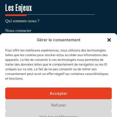
Les Enjeux
Qui sommes-nous ?
Nous contacter
Gérer le consentement
Charte Éditoriale
Mentions légales
Pour offrir les meilleures expériences, nous utilisons des technologies
telles que les cookies pour stocker et/ou accéder aux informations des
Protection des données personnelles
appareils. Le fait de consentir à ces technologies nous permettra de
traiter des données telles que le comportement de navigation ou les ID
uniques sur ce site. Le fait de ne pas consentir ou de retirer son
Politique de cookies
consentement peut avoir un effet négatif sur certaines caractéristiques
et fonctions.
Devenir annonceur
Proposer une tribune
Accepter
Refuser
Voir les préférences