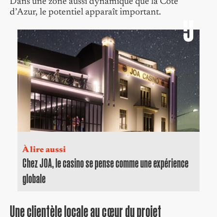
Dans une zone aussi dynamique que la Côte
d’Azur, le potentiel apparaît important.
À lire aussi
Chez JOA, le casino se pense comme une expérience
globale
Une clientèle locale au cœur du projet