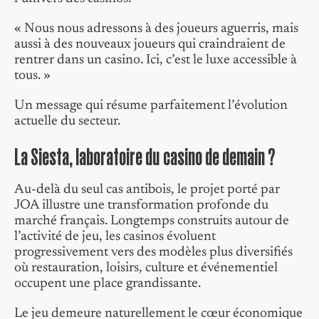
« Nous nous adressons à des joueurs aguerris, mais
aussi à des nouveaux joueurs qui craindraient de
rentrer dans un casino. Ici, c’est le luxe accessible à
tous. »
Un message qui résume parfaitement l’évolution
actuelle du secteur.
La Siesta, laboratoire du casino de demain ?
Au-delà du seul cas antibois, le projet porté par
JOA illustre une transformation profonde du
marché français. Longtemps construits autour de
l’activité de jeu, les casinos évoluent
progressivement vers des modèles plus diversifiés
où restauration, loisirs, culture et événementiel
occupent une place grandissante.
Le jeu demeure naturellement le cœur économique