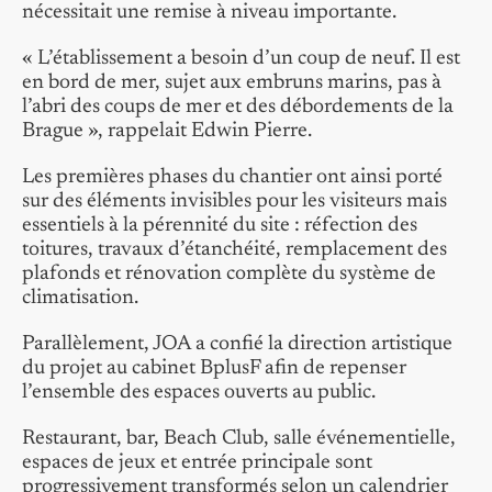
nécessitait une remise à niveau importante.
« L’établissement a besoin d’un coup de neuf. Il est
en bord de mer, sujet aux embruns marins, pas à
l’abri des coups de mer et des débordements de la
Brague », rappelait Edwin Pierre.
Les premières phases du chantier ont ainsi porté
sur des éléments invisibles pour les visiteurs mais
essentiels à la pérennité du site : réfection des
toitures, travaux d’étanchéité, remplacement des
plafonds et rénovation complète du système de
climatisation.
Parallèlement, JOA a confié la direction artistique
du projet au cabinet BplusF afin de repenser
l’ensemble des espaces ouverts au public.
Restaurant, bar, Beach Club, salle événementielle,
espaces de jeux et entrée principale sont
progressivement transformés selon un calendrier