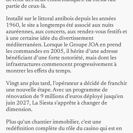
partie de ceux-là.
Installé sur le littoral antibois depuis les années
1960, le site a longtemps été associé aux nuits
azuréennes, aux concerts, aux rendez-vous festifs et
à une certaine idée du divertissement
méditerranéen. Lorsque le Groupe JOA en prend
les commandes en 2005, il hérite d’une adresse
bénéficiant d’une forte notoriété, mais dont les
infrastructures commencent progressivement à
montrer les effets du temps.
Vingt ans plus tard, l’opérateur a décidé de franchir
une nouvelle étape. Avec un programme de
rénovation de 9 millions d’euros déployé jusqu’en
juin 2027, La Siesta s’apprête à changer de
dimension.
Plus qu’un chantier immobilier, c’est une
redéfinition complète du rôle du casino qui est en