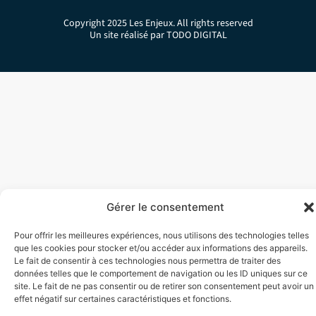
Copyright 2025 Les Enjeux. All rights reserved
Un site réalisé par TODO DIGITAL
Gérer le consentement
Pour offrir les meilleures expériences, nous utilisons des technologies telles
que les cookies pour stocker et/ou accéder aux informations des appareils.
Le fait de consentir à ces technologies nous permettra de traiter des
données telles que le comportement de navigation ou les ID uniques sur ce
site. Le fait de ne pas consentir ou de retirer son consentement peut avoir un
effet négatif sur certaines caractéristiques et fonctions.