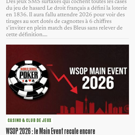
Des jeux SMS surtaxés qui cochent toutes les cases
du jeu de hasard Le droit français a défini la loterie
en 1836. Il aura fallu attendre 2026 pour voir des
tirages au sort dotés de cagnottes à 6 chiffres
s’inviter en plein match des Bleus sans relever de
cette définition….
CASINO & CLUB DE JEUX
WSOP 2026 : le Main Event recule encore