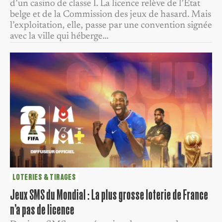
d’un casino de classe I. La licence relève de l’État
belge et de la Commission des jeux de hasard. Mais
l’exploitation, elle, passe par une convention signée
avec la ville qui héberge…
LOTERIES & TIRAGES
Jeux SMS du Mondial : La plus grosse loterie de France
n’a pas de licence