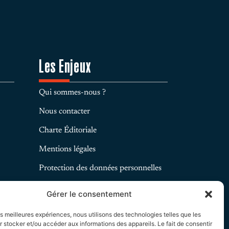
Les Enjeux
Qui sommes-nous ?
Nous contacter
Charte Éditoriale
Mentions légales
Protection des données personnelles
Politique de cookies
Gérer le consentement
Devenir annonceur
les meilleures expériences, nous utilisons des technologies telles que les
 stocker et/ou accéder aux informations des appareils. Le fait de consentir
Proposer une tribune