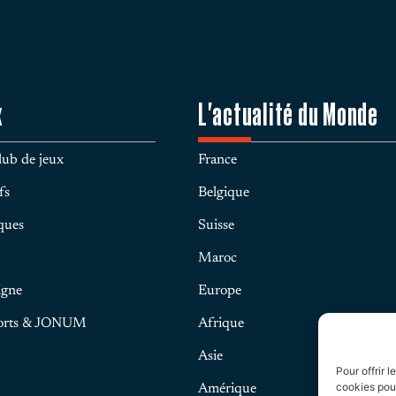
x
L'actualité du Monde
lub de jeux
France
fs
Belgique
ques
Suisse
Maroc
igne
Europe
ports & JONUM
Afrique
Asie
Pour offrir 
cookies pour
Amérique