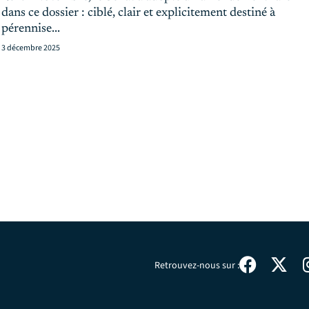
dans ce dossier : ciblé, clair et explicitement destiné à
pérennise...
3 décembre 2025
Retrouvez-nous sur :