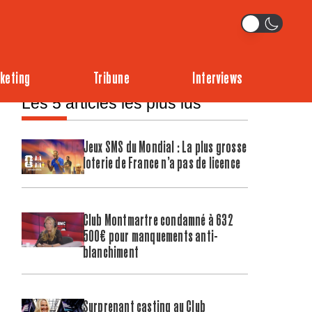
keting
Tribune
Interviews
Les 5 articles les plus lus
Jeux SMS du Mondial : La plus grosse
loterie de France n’a pas de licence
Club Montmartre condamné à 632
500€ pour manquements anti-
blanchiment
Surprenant casting au Club