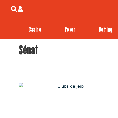
Casino
Poker
Betting
Accueil
>
Sénat
Sénat