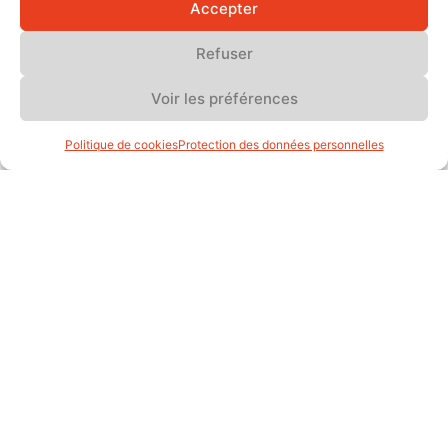
Accepter
Refuser
Voir les préférences
Politique de cookies
Protection des données personnelles
INTERVIEWS & PORTRAITS
POKER
Brian Benhamou : « Oui, le Groupe Barrière aime le poker ! »
Ancien joueur professionnel, passé par le
sponsoring online, Brian Benhamou a pris en 2024
la suite de Lucille Denos à l...
28 novembre 2025