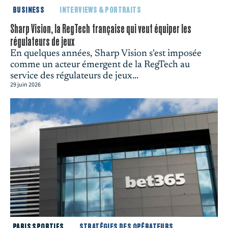
BUSINESS
INTERVIEWS & PORTRAITS
Sharp Vision, la RegTech française qui veut équiper les
régulateurs de jeux
En quelques années, Sharp Vision s'est imposée
comme un acteur émergent de la RegTech au
service des régulateurs de jeux...
29 juin 2026
PARIS SPORTIFS
STRATÉGIES DES OPÉRATEURS