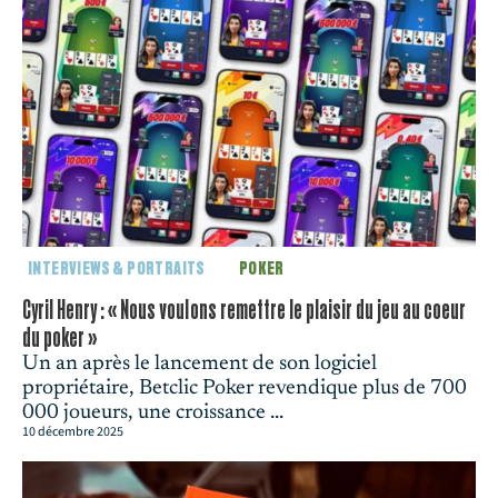
INTERVIEWS & PORTRAITS
POKER
Cyril Henry : « Nous voulons remettre le plaisir du jeu au coeur
du poker »
Un an après le lancement de son logiciel
propriétaire, Betclic Poker revendique plus de 700
000 joueurs, une croissance ...
10 décembre 2025