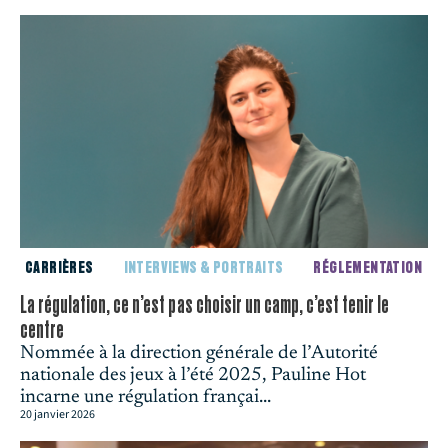
CARRIÈRES
INTERVIEWS & PORTRAITS
RÉGLEMENTATION
La régulation, ce n’est pas choisir un camp, c’est tenir le
centre
Nommée à la direction générale de l’Autorité
nationale des jeux à l’été 2025, Pauline Hot
incarne une régulation françai...
20 janvier 2026