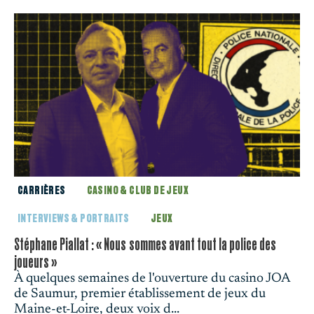
CARRIÈRES
CASINO & CLUB DE JEUX
INTERVIEWS & PORTRAITS
JEUX
Stéphane Piallat : « Nous sommes avant tout la police des
joueurs »
À quelques semaines de l'ouverture du casino JOA
de Saumur, premier établissement de jeux du
Maine-et-Loire, deux voix d...