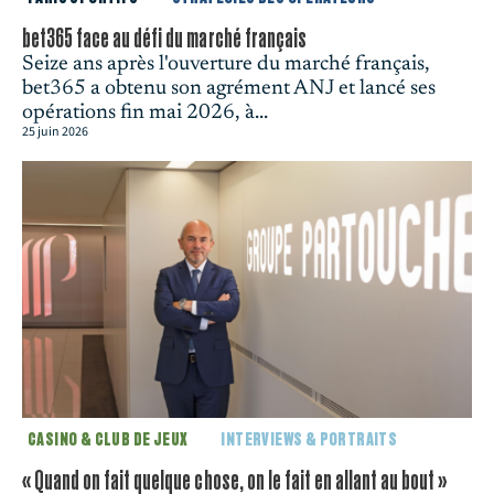
bet365 face au défi du marché français
Seize ans après l'ouverture du marché français,
bet365 a obtenu son agrément ANJ et lancé ses
opérations fin mai 2026, à...
25 juin 2026
CASINO & CLUB DE JEUX
INTERVIEWS & PORTRAITS
« Quand on fait quelque chose, on le fait en allant au bout »