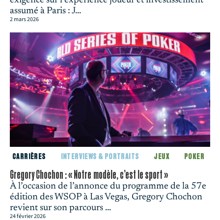
exigence sur l’expérience joueur et investissement
assumé à Paris : J...
2 mars 2026
CARRIÈRES
INTERVIEWS & PORTRAITS
JEUX
POKER
Gregory Chochon : « Notre modèle, c’est le sport »
À l’occasion de l’annonce du programme de la 57e
édition des WSOP à Las Vegas, Gregory Chochon
revient sur son parcours ...
24 février 2026