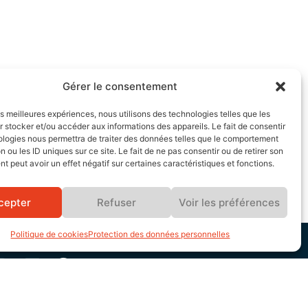
Gérer le consentement
les meilleures expériences, nous utilisons des technologies telles que les
 stocker et/ou accéder aux informations des appareils. Le fait de consentir
ologies nous permettra de traiter des données telles que le comportement
n ou les ID uniques sur ce site. Le fait de ne pas consentir ou de retirer son
 peut avoir un effet négatif sur certaines caractéristiques et fonctions.
cepter
Refuser
Voir les préférences
Politique de cookies
Protection des données personnelles