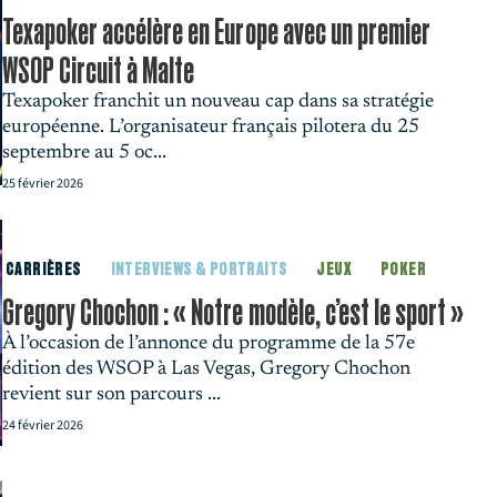
Texapoker accélère en Europe avec un premier
WSOP Circuit à Malte
Texapoker franchit un nouveau cap dans sa stratégie
européenne. L’organisateur français pilotera du 25
septembre au 5 oc...
25 février 2026
CARRIÈRES
INTERVIEWS & PORTRAITS
JEUX
POKER
Gregory Chochon : « Notre modèle, c’est le sport »
À l’occasion de l’annonce du programme de la 57e
édition des WSOP à Las Vegas, Gregory Chochon
revient sur son parcours ...
24 février 2026