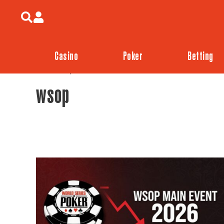
Casino
Poker
Betting
Accueil
>
wsop
wsop