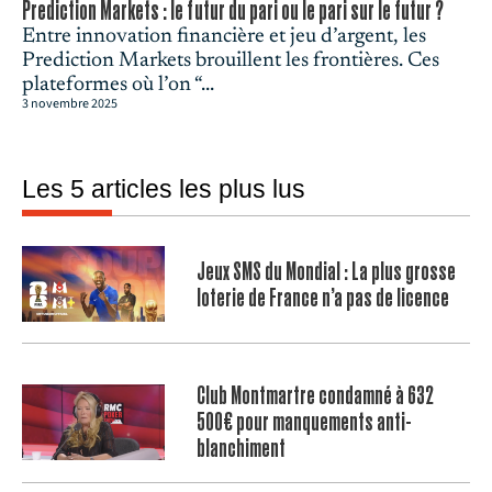
Prediction Markets : le futur du pari ou le pari sur le futur ?
Entre innovation financière et jeu d’argent, les
Prediction Markets brouillent les frontières. Ces
plateformes où l’on “...
3 novembre 2025
Les 5 articles les plus lus
Jeux SMS du Mondial : La plus grosse
loterie de France n’a pas de licence
Club Montmartre condamné à 632
500€ pour manquements anti-
blanchiment