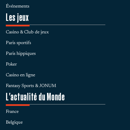
Événements
Les jeux
Casino & Club de jeux
Paris sportifs
Paris hippiques
Poker
Casino en ligne
Fantasy Sports & JONUM
L'actualité du Monde
France
Belgique