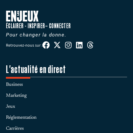
ÉCLAIRER - INSPIRER– CONNECTER
Pour changer la donne.
Retrouvez-nous sur :
L'actualité en direct
Business
Marketing
Jeux
Réglementation
Carrières