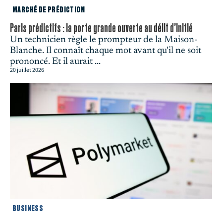
MARCHÉ DE PRÉDICTION
Paris prédictifs : la porte grande ouverte au délit d’initié
Un technicien règle le prompteur de la Maison-
Blanche. Il connaît chaque mot avant qu'il ne soit
prononcé. Et il aurait ...
20 juillet 2026
BUSINESS