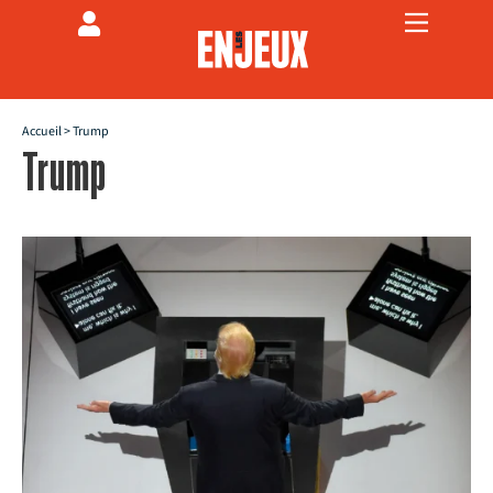
Accueil
>
Trump
Trump