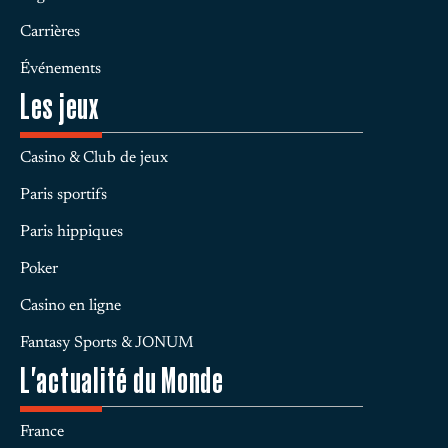
Carrières
Événements
Les jeux
Casino & Club de jeux
Paris sportifs
Paris hippiques
Poker
Casino en ligne
Fantasy Sports & JONUM
L'actualité du Monde
France