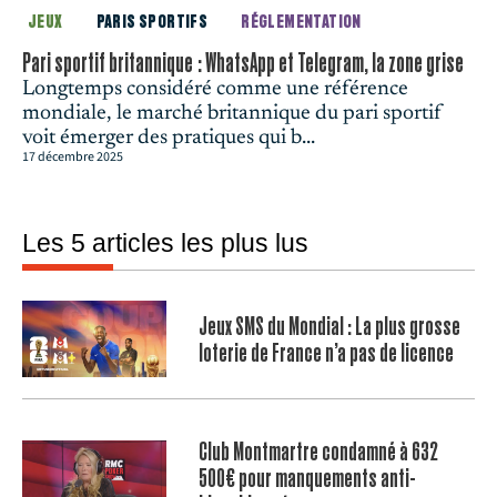
JEUX
PARIS SPORTIFS
RÉGLEMENTATION
Pari sportif britannique : WhatsApp et Telegram, la zone grise
Longtemps considéré comme une référence
mondiale, le marché britannique du pari sportif
voit émerger des pratiques qui b...
17 décembre 2025
Les 5 articles les plus lus
Jeux SMS du Mondial : La plus grosse
loterie de France n’a pas de licence
Club Montmartre condamné à 632
500€ pour manquements anti-