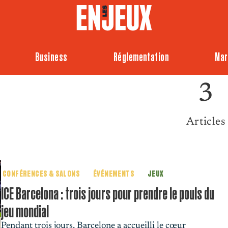
Business
Réglementation
Mar
3
Articles
CONFÉRENCES & SALONS
ÉVÉNEMENTS
JEUX
ICE Barcelona : trois jours pour prendre le pouls du
jeu mondial
Pendant trois jours, Barcelone a accueilli le cœur