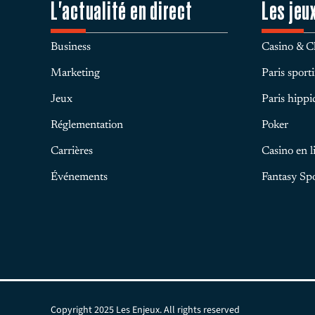
L'actualité en direct
Les jeu
Business
Casino & C
Marketing
Paris sporti
Jeux
Paris hippi
Réglementation
Poker
Carrières
Casino en l
Événements
Fantasy S
Copyright 2025 Les Enjeux. All rights reserved