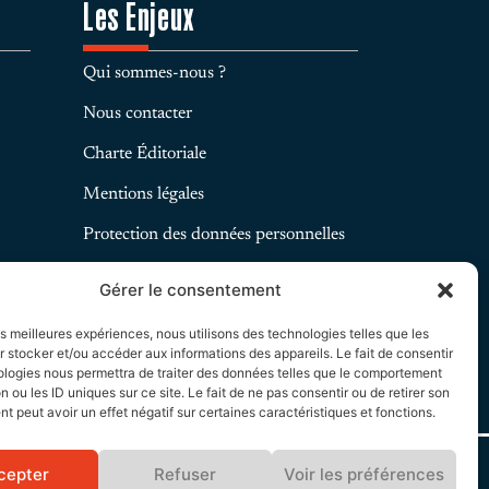
Les Enjeux
Qui sommes-nous ?
Nous contacter
Charte Éditoriale
Mentions légales
Protection des données personnelles
Politique de cookies
Gérer le consentement
Devenir annonceur
les meilleures expériences, nous utilisons des technologies telles que les
 stocker et/ou accéder aux informations des appareils. Le fait de consentir
Proposer une tribune
ologies nous permettra de traiter des données telles que le comportement
n ou les ID uniques sur ce site. Le fait de ne pas consentir ou de retirer son
 peut avoir un effet négatif sur certaines caractéristiques et fonctions.
Un site réalisé par TODO DIGITAL
cepter
Refuser
Voir les préférences