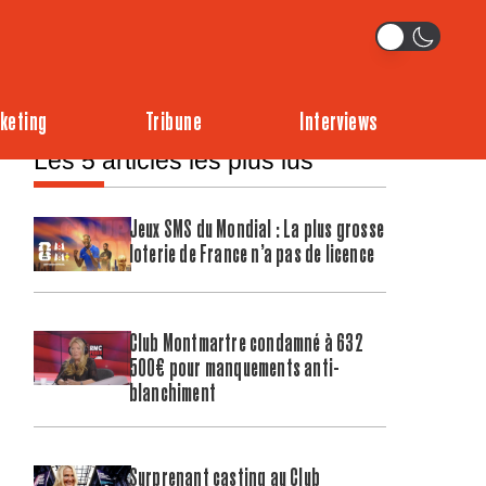
keting
Tribune
Interviews
Les 5 articles les plus lus
Jeux SMS du Mondial : La plus grosse
loterie de France n’a pas de licence
Club Montmartre condamné à 632
500€ pour manquements anti-
blanchiment
Surprenant casting au Club