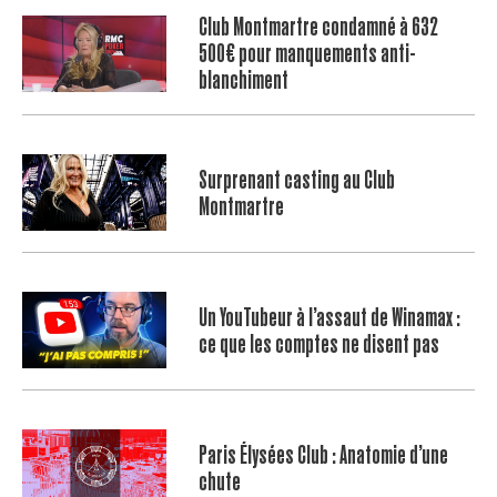
Club Montmartre condamné à 632
500€ pour manquements anti-
blanchiment
Surprenant casting au Club
Montmartre
Un YouTubeur à l’assaut de Winamax :
ce que les comptes ne disent pas
Paris Élysées Club : Anatomie d’une
chute