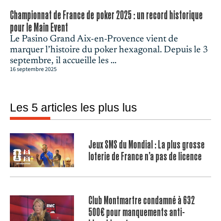
Championnat de France de poker 2025 : un record historique
pour le Main Event
Le Pasino Grand Aix-en-Provence vient de
marquer l’histoire du poker hexagonal. Depuis le 3
septembre, il accueille les ...
16 septembre 2025
Les 5 articles les plus lus
Jeux SMS du Mondial : La plus grosse
loterie de France n’a pas de licence
Club Montmartre condamné à 632
500€ pour manquements anti-