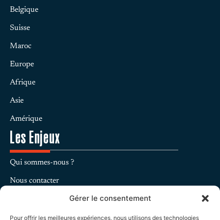
Belgique
Suisse
Maroc
Europe
Afrique
Asie
Amérique
Les Enjeux
Qui sommes-nous ?
Nous contacter
Gérer le consentement
Charte Éditoriale
Mentions légales
Pour offrir les meilleures expériences, nous utilisons des technologies