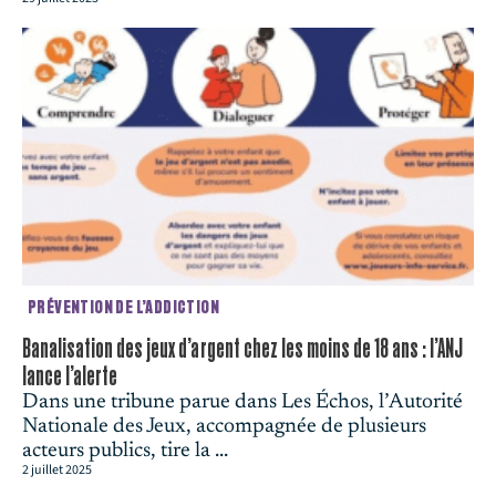
PRÉVENTION DE L’ADDICTION
Banalisation des jeux d’argent chez les moins de 18 ans : l’ANJ
lance l’alerte
Dans une tribune parue dans Les Échos, l’Autorité
Nationale des Jeux, accompagnée de plusieurs
acteurs publics, tire la ...
2 juillet 2025