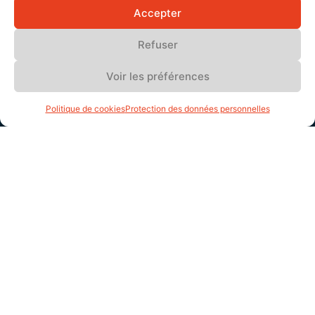
Paris sportifs
Accepter
Paris hippiques
Refuser
Poker
Voir les préférences
Casino en ligne
Politique de cookies
Protection des données personnelles
Fantasy Sports & JONUM
L'actualité du Monde
France
Belgique
Suisse
Maroc
Europe
Afrique