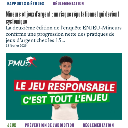
RAPPORTS & ÉTUDES
RÉGLEMENTATION
Mineurs et jeux d’argent : un risque réputationnel qui devient
systémique
La deuxième édition de l’enquête ENJEU-Mineurs
confirme une progression nette des pratiques de
jeux d’argent chez les 15...
18 février 2026
JEUX
PRÉVENTION DE L’ADDICTION
RÉGLEMENTATION