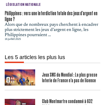
LÉGISLATION NATIONALE
Philippines : vers une interdiction totale des jeux d’argent en
ligne ?
Alors que de nombreux pays cherchent à encadrer
plus strictement les jeux d’argent en ligne, les
Philippines pourraient ...
16 juillet 2025
Les 5 articles les plus lus
Jeux SMS du Mondial : La plus grosse
loterie de France n’a pas de licence
Club Montmartre condamné à 632