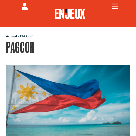
Accueil
>
PAGCOR
PAGCOR