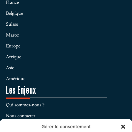
France
Belgique
Suisse
Maroc
Europe
Afrique
Asie
Amérique
Les Enjeux
Qui sommes-nous ?
Nous contacter
Gérer le consentement
Charte Éditoriale