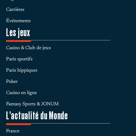
Carrières
Événements
Les jeux
Casino & Club de jeux
Paris sportifs
Paris hippiques
Poker
Casino en ligne
Fantasy Sports & JONUM
L'actualité du Monde
France