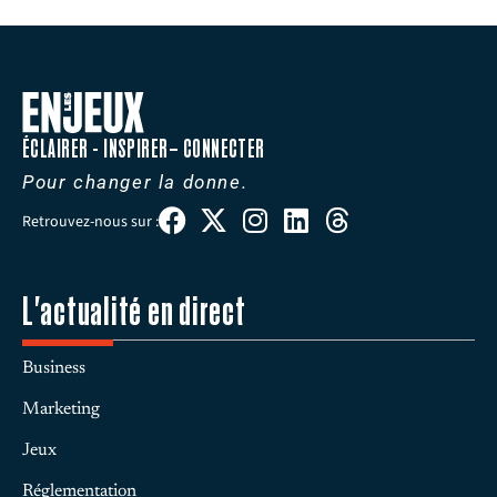
ÉCLAIRER - INSPIRER– CONNECTER
Pour changer la donne.
Retrouvez-nous sur :
L'actualité en direct
Business
Marketing
Jeux
Réglementation