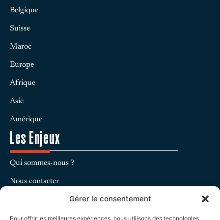
Belgique
Suisse
Maroc
Europe
Afrique
Asie
Amérique
Les Enjeux
Qui sommes-nous ?
Nous contacter
Gérer le consentement
Charte Éditoriale
Mentions légales
Pour offrir les meilleures expériences, nous utilisons des technologies