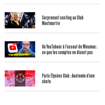
Surprenant casting au Club
Montmartre
Un YouTubeur à l’assaut de Winamax :
ce que les comptes ne disent pas
Paris Élysées Club : Anatomie d’une
chute