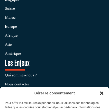
Suisse
Maroc
Europe
Afrique
Asie
Amérique
Les Enjeux
Qui sommes-nous ?
Nous contacter
Gérer le consentement
Charte Éditoriale
Mentions légales
Pour offrir les meilleures expériences, nous utilisons des technologies
telles que les cookies pour stocker et/ou accéder aux informations des