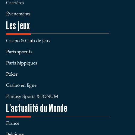
Carrières
Événements
Les jeux
Casino & Club de jeux
Paris sportifs
Paris hippiques
Poker
Casino en ligne
Fantasy Sports & JONUM
L'actualité du Monde
France
Belgique