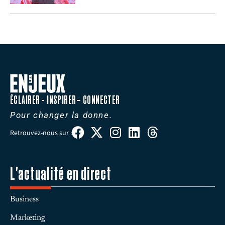
ÉCLAIRER - INSPIRER– CONNECTER
Pour changer la donne.
Retrouvez-nous sur :
L'actualité en direct
Business
Marketing