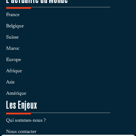
France
Belgique
Suisse
Maroc
Europe
Afrique
Asie
Amérique
Les Enjeux
Qui sommes-nous ?
Nous contacter