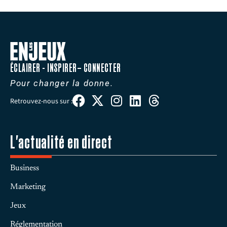
ÉCLAIRER - INSPIRER– CONNECTER
Pour changer la donne.
Retrouvez-nous sur :
L'actualité en direct
Business
Marketing
Jeux
Réglementation