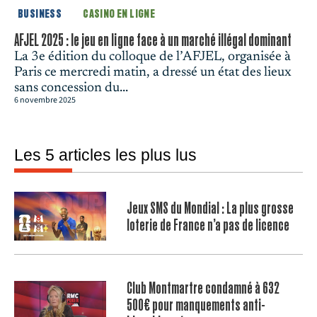
BUSINESS
CASINO EN LIGNE
AFJEL 2025 : le jeu en ligne face à un marché illégal dominant
La 3e édition du colloque de l’AFJEL, organisée à
Paris ce mercredi matin, a dressé un état des lieux
sans concession du...
6 novembre 2025
Les 5 articles les plus lus
Jeux SMS du Mondial : La plus grosse
loterie de France n’a pas de licence
Club Montmartre condamné à 632
500€ pour manquements anti-