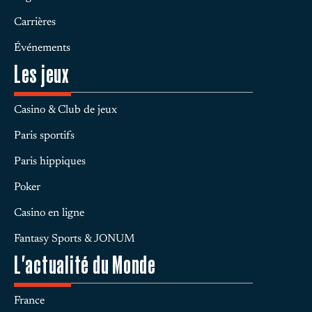
Carrières
Événements
Les jeux
Casino & Club de jeux
Paris sportifs
Paris hippiques
Poker
Casino en ligne
Fantasy Sports & JONUM
L'actualité du Monde
France