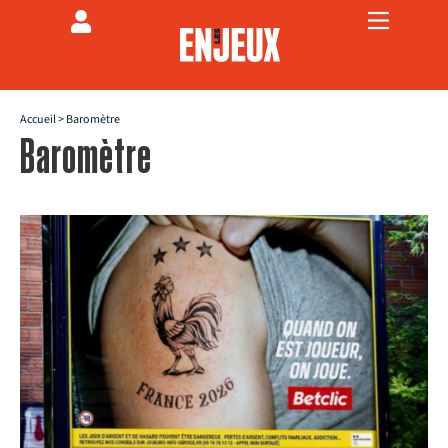
Accueil
>
Baromètre
Baromètre