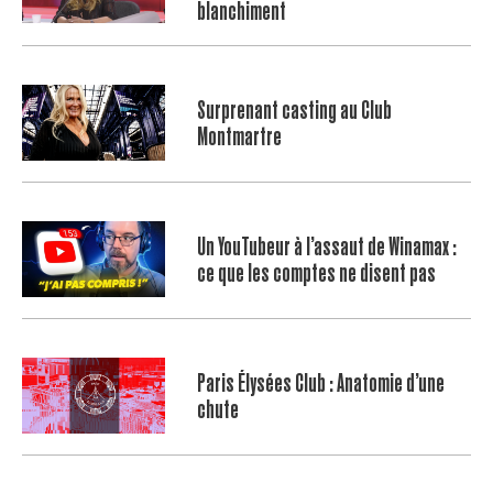
blanchiment
Surprenant casting au Club
Montmartre
Un YouTubeur à l’assaut de Winamax :
ce que les comptes ne disent pas
Paris Élysées Club : Anatomie d’une
chute