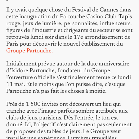
Il y avait quelque chose du Festival de Cannes dans
cette inauguration du Partouche Casino Club. Tapis
rouge, jeux de lumière, personnalités, influenceurs,
figures de l’industrie et dirigeants du secteur se sont
retrouvés lundi soir dans le 17e arrondissement de
Paris pour découvrir le nouvel établissement du
Groupe Partouche.
Initialement prévue autour de la date anniversaire
d’Isidore Partouche, fondateur du Groupe,
l’ouverture officielle s’est finalement tenue ce lundi
11 mai. Et le moins que l’on puisse dire, c’est que
Partouche n’a pas fait les choses à moitié.
Près de 1 500 invités ont découvert un lieu qui
tranche avec l’image parfois sombre attribuée aux
clubs de jeux parisiens. Dès l’entrée, le ton est
donné. Ici, l’objectif n’est clairement pas seulement
de proposer des tables de jeux. Le Groupe veut
installer une expérience. Lumières travaillées,