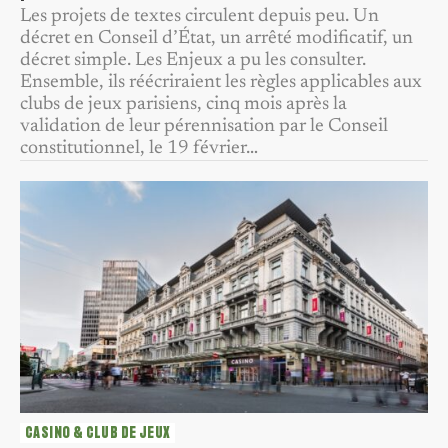
Les projets de textes circulent depuis peu. Un
décret en Conseil d’État, un arrêté modificatif, un
décret simple. Les Enjeux a pu les consulter.
Ensemble, ils réécriraient les règles applicables aux
clubs de jeux parisiens, cinq mois après la
validation de leur pérennisation par le Conseil
constitutionnel, le 19 février…
CASINO & CLUB DE JEUX