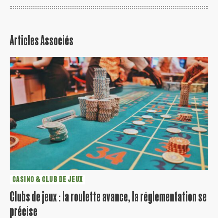
Articles Associés
CASINO & CLUB DE JEUX
Clubs de jeux : la roulette avance, la réglementation se
précise