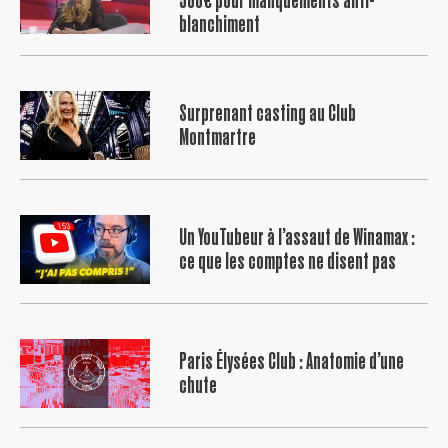
blanchiment
Surprenant casting au Club
Montmartre
Un YouTubeur à l’assaut de Winamax :
ce que les comptes ne disent pas
Paris Élysées Club : Anatomie d’une
chute