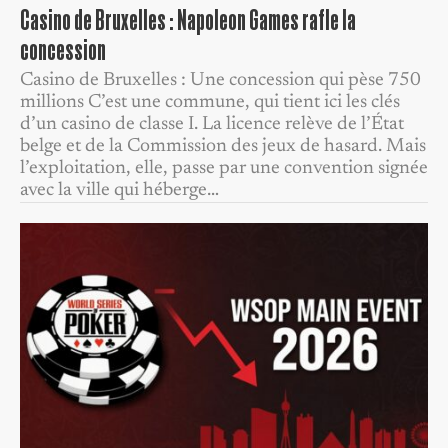
Casino de Bruxelles : Napoleon Games rafle la
concession
Casino de Bruxelles : Une concession qui pèse 750
millions C’est une commune, qui tient ici les clés
d’un casino de classe I. La licence relève de l’État
belge et de la Commission des jeux de hasard. Mais
l’exploitation, elle, passe par une convention signée
avec la ville qui héberge…