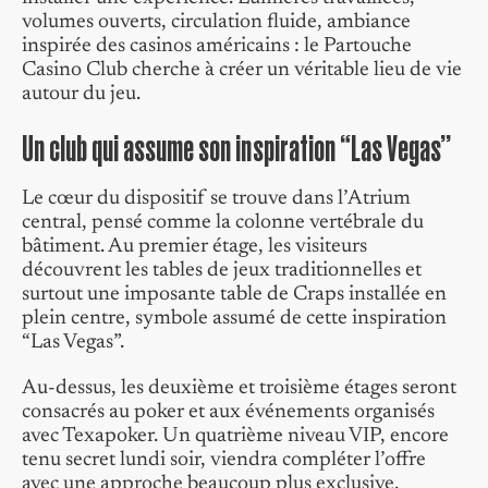
volumes ouverts, circulation fluide, ambiance
inspirée des casinos américains : le Partouche
Casino Club cherche à créer un véritable lieu de vie
autour du jeu.
Un club qui assume son inspiration “Las Vegas”
Le cœur du dispositif se trouve dans l’Atrium
central, pensé comme la colonne vertébrale du
bâtiment. Au premier étage, les visiteurs
découvrent les tables de jeux traditionnelles et
surtout une imposante table de Craps installée en
plein centre, symbole assumé de cette inspiration
“Las Vegas”.
Au-dessus, les deuxième et troisième étages seront
consacrés au poker et aux événements organisés
avec Texapoker. Un quatrième niveau VIP, encore
tenu secret lundi soir, viendra compléter l’offre
avec une approche beaucoup plus exclusive.