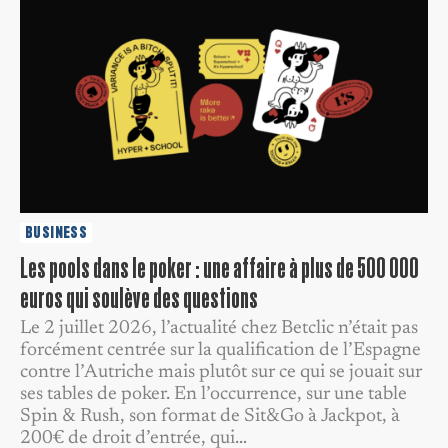
BUSINESS
Les pools dans le poker : une affaire à plus de 500 000
euros qui soulève des questions
Le 2 juillet 2026, l’actualité chez Betclic n’était pas
forcément centrée sur la qualification de l’Espagne
contre l’Autriche mais plutôt sur ce qui se jouait sur
ses tables de poker. En l’occurrence, sur une table
Spin & Rush, son format de Sit&Go à Jackpot, à
200€ de droit d’entrée, qui…