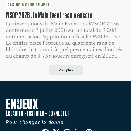
CASINO & CLUB DE JEUX
WSOP 2026 : le Main Event recule encore
Les inscriptions du Main Event des WSOP 2026
ont fermé le 7 juillet 2026 sur un total de 9 208
entrants, selon l’application officielle WSOP Live.
Le chiffre place l’épreuve au quatrième rang de
l’histoire du tournoi, à quelques centaines d’unités
du champ de 9 735 joueurs enregistré en 2025….
Voir plus
ÉCLAIRER - INSPIRER– CONNECTER
Pour changer la donne.