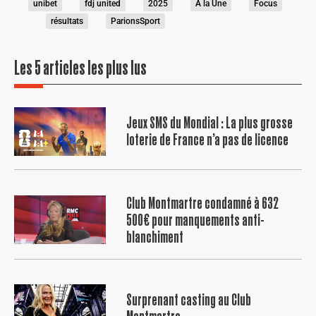
unibet
fdj united
2025
A la Une
Focus
résultats
ParionsSport
Les 5 articles les plus lus
Jeux SMS du Mondial : La plus grosse
loterie de France n’a pas de licence
Club Montmartre condamné à 632
500€ pour manquements anti-
blanchiment
Surprenant casting au Club