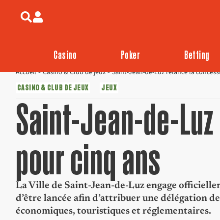
Casino
Poker
Betting
Accueil
>
Casino & Club de jeux
>
Saint-Jean-de-Luz relance la concess
CASINO & CLUB DE JEUX
JEUX
Saint-Jean-de-Luz 
pour cinq ans
La Ville de Saint-Jean-de-Luz engage officiel
d’être lancée afin d’attribuer une délégation d
économiques, touristiques et réglementaires.