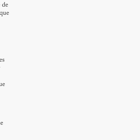
é de
ique
es
r
ue
de