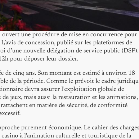
 ouvert une procédure de mise en concurrence pour
 L’avis de concession, publié sur les plateformes de
i d’une nouvelle délégation de service public (DSP).
12h pour déposer leur dossier.
ée de cinq ans. Son montant est estimé à environ 18
mble de la période. Comme le prévoit le cadre juridiqu
sionnaire devra assurer l’exploitation globale de
s de jeux, mais aussi la restauration et les animations,
y rattachent en matière de sécurité, de conformité
xcessif.
e approche purement économique. Le cahier des charge
casino à l’animation culturelle et touristique de la