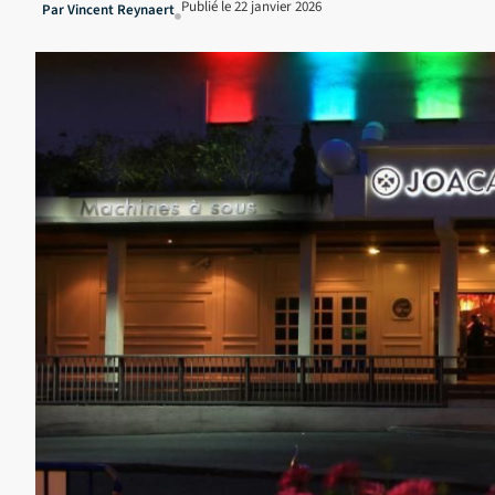
Publié le
22 janvier 2026
Par
Vincent Reynaert