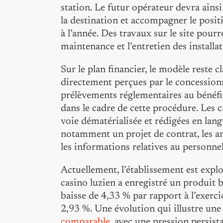
station. Le futur opérateur devra ainsi s
la destination et accompagner le posi
à l’année. Des travaux sur le site pou
maintenance et l’entretien des installat
Sur le plan financier, le modèle reste c
directement perçues par le concession
prélèvements réglementaires au bénéfi
dans le cadre de cette procédure. Les
voie dématérialisée et rédigées en lan
notamment un projet de contrat, les ann
les informations relatives au personnel
Actuellement, l’établissement est explo
casino luzien a enregistré un produit b
baisse de 4,33 % par rapport à l’exerc
2,93 %. Une évolution qui illustre un
comparable
, avec une pression persist