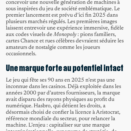
concevoir une nouvelle génération de machines à
sous inspirées du jeu de société emblématique. Le
premier lancement est prévu d’ici fin 2025 dans
plusieurs marchés régulés. Les premières images
laissent entrevoir une expérience immersive, fidèle
aux codes visuels de
Monopoly
: pions familiers,
cartes Chance et rues célèbres devraient séduire les
amateurs de nostalgie comme les joueurs
occasionnels.
Une marque forte au potentiel intact
Le jeu qui fête ses 90 ans en 2025 n’est pas une
inconnue dans les casinos. Déjà exploitée dans les
années 2000 par d’autres fournisseurs, la marque
avait disparu des rayons physiques au profit du
numérique. Hasbro, qui détient les droits, a
désormais choisi de confier la licence à Aristocrat,
référence mondiale du secteur, pour relancer la
machine. L’enjeu : capitaliser sur une marque