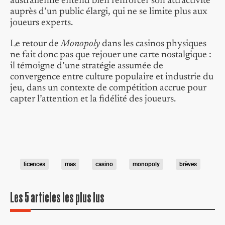
australienne entend bien renforcer son attractivité
auprès d’un public élargi, qui ne se limite plus aux
joueurs experts.
Le retour de
Monopoly
dans les casinos physiques
ne fait donc pas que rejouer une carte nostalgique :
il témoigne d’une stratégie assumée de
convergence entre culture populaire et industrie du
jeu, dans un contexte de compétition accrue pour
capter l’attention et la fidélité des joueurs.
licences
mas
casino
monopoly
brèves
Les 5 articles les plus lus