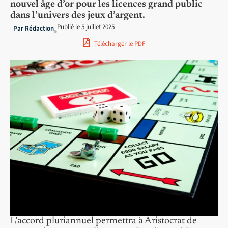
nouvel âge d’or pour les licences grand public
dans l’univers des jeux d’argent.
Publié le
5 juillet 2025
Par
Rédaction
Télécharger le PDF
L’accord pluriannuel permettra à Aristocrat de