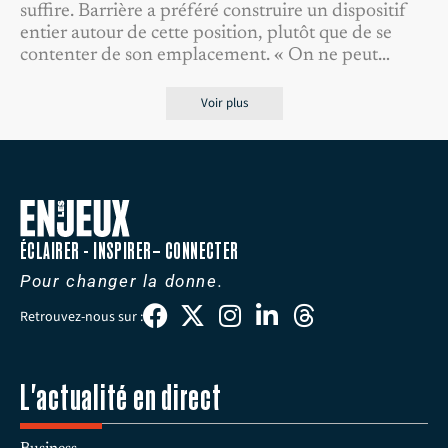
suffire. Barrière a préféré construire un dispositif
entier autour de cette position, plutôt que de se
contenter de son emplacement. « On ne peut…
Voir plus
ÉCLAIRER - INSPIRER– CONNECTER
Pour changer la donne.
Retrouvez-nous sur :
L'actualité en direct