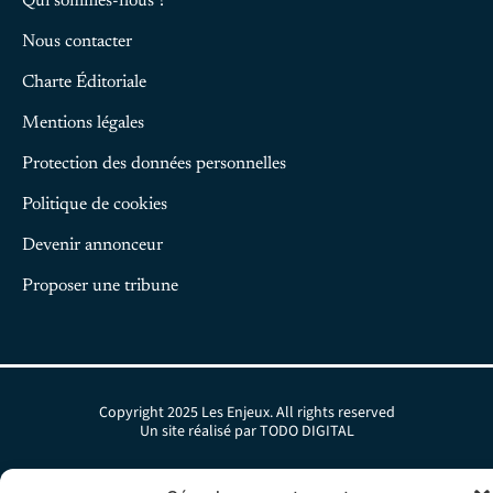
Qui sommes-nous ?
Nous contacter
Charte Éditoriale
Mentions légales
Protection des données personnelles
Politique de cookies
Devenir annonceur
Proposer une tribune
Copyright 2025 Les Enjeux. All rights reserved
Un site réalisé par TODO DIGITAL