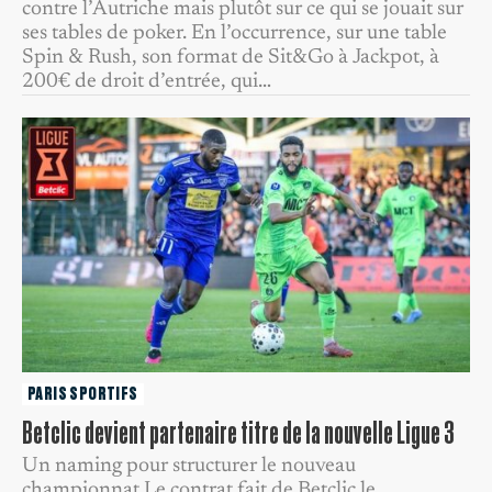
contre l’Autriche mais plutôt sur ce qui se jouait sur
ses tables de poker. En l’occurrence, sur une table
Spin & Rush, son format de Sit&Go à Jackpot, à
200€ de droit d’entrée, qui…
PARIS SPORTIFS
Betclic devient partenaire titre de la nouvelle Ligue 3
Un naming pour structurer le nouveau
championnat Le contrat fait de Betclic le