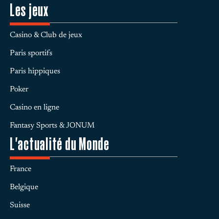
Les jeux
Casino & Club de jeux
Paris sportifs
Paris hippiques
Poker
Casino en ligne
Fantasy Sports & JONUM
L'actualité du Monde
France
Belgique
Suisse