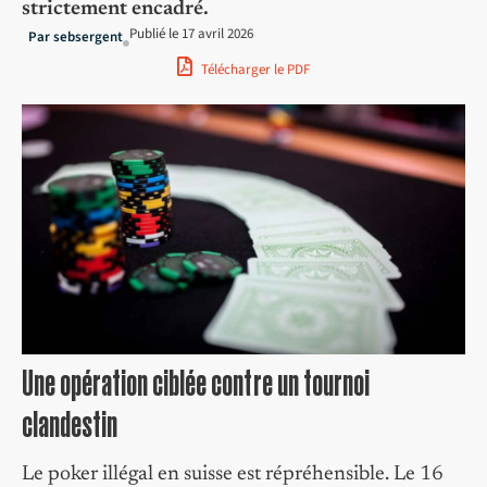
strictement encadré.
Publié le
17 avril 2026
Par
sebsergent
Télécharger le PDF
Une opération ciblée contre un tournoi
clandestin
Le poker illégal en suisse est répréhensible. Le 16