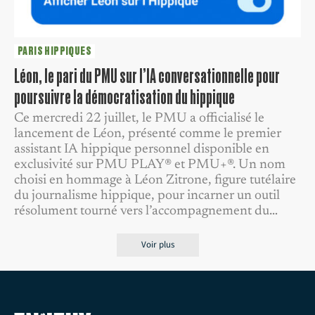
PARIS HIPPIQUES
Léon, le pari du PMU sur l’IA conversationnelle pour
poursuivre la démocratisation du hippique
Ce mercredi 22 juillet, le PMU a officialisé le
lancement de Léon, présenté comme le premier
assistant IA hippique personnel disponible en
exclusivité sur PMU PLAY® et PMU+®. Un nom
choisi en hommage à Léon Zitrone, figure tutélaire
du journalisme hippique, pour incarner un outil
résolument tourné vers l’accompagnement du…
Voir plus