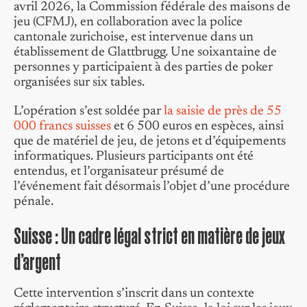
avril 2026, la Commission fédérale des maisons de
jeu (CFMJ), en collaboration avec la police
cantonale zurichoise, est intervenue dans un
établissement de Glattbrugg. Une soixantaine de
personnes y participaient à des parties de poker
organisées sur six tables.
L’opération s’est soldée par
la saisie de près de 55
000 francs suisses
et 6 500 euros en espèces, ainsi
que de matériel de jeu, de jetons et d’équipements
informatiques. Plusieurs participants ont été
entendus, et l’organisateur présumé de
l’événement fait désormais l’objet d’une procédure
pénale.
Suisse : Un cadre légal strict en matière de jeux
d’argent
Cette intervention s’inscrit dans un contexte