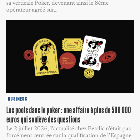
sa verticale Poker, devenant ainsi le 8ème
opérateur agréé sur…
BUSINESS
Les pools dans le poker : une affaire à plus de 500 000
euros qui soulève des questions
Le 2 juillet 2026, l’actualité chez Betclic n’était pas
forcément centrée sur la qualification de l’Espagne