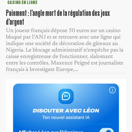
CASINO EN LIGNE
Paiement : l’angle mort de la régulation des jeux
d’argent
Un joueur français dépose 50 euros sur un casino
bloqué par l’ANJ et se retrouve avec une ligne qui
indique une société de décoration de gâteaux au
Nigeria. Le blocage administratif n’empêche pas la
caisse enregistreuse de fonctionner, slalomant
entre les contrôles. Maxence Peigné est journaliste
français à Investigate Europe,…